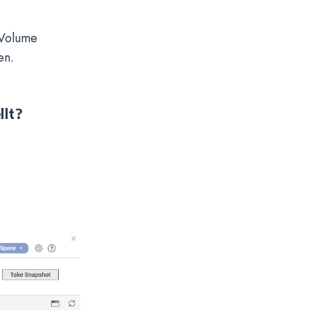
 Volume
en.
llt?