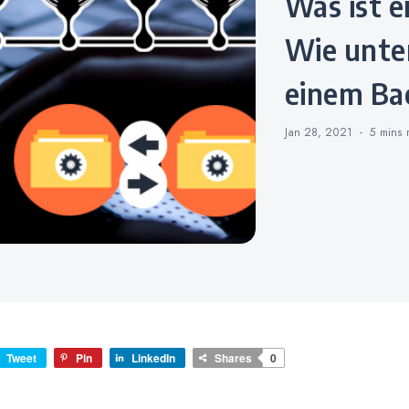
Was ist ein Schnappschuss?
Wie unter
einem Ba
Jan 28, 2021
5 mins
Tweet
Pin
LinkedIn
Shares
0