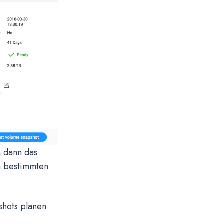
n dann das
n bestimmten
shots planen