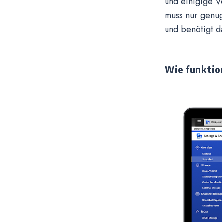
und einigige V
muss nur genu
und benötigt d
Wie funktio