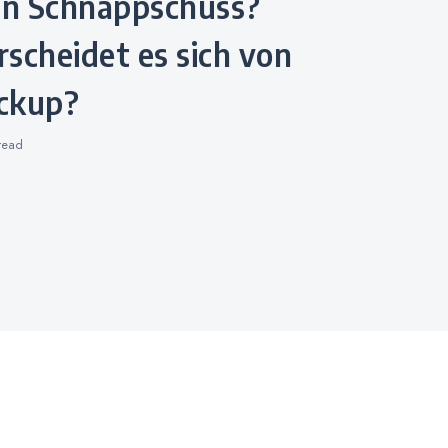
scheidet es sich von
ckup?
read