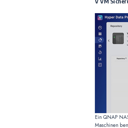
V VM Sicher
Ein QNAP NAS m
Maschinen benö