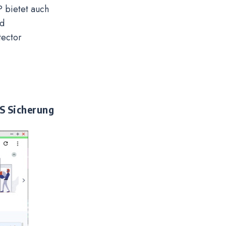
 bietet auch
nd
tector
S Sicherung