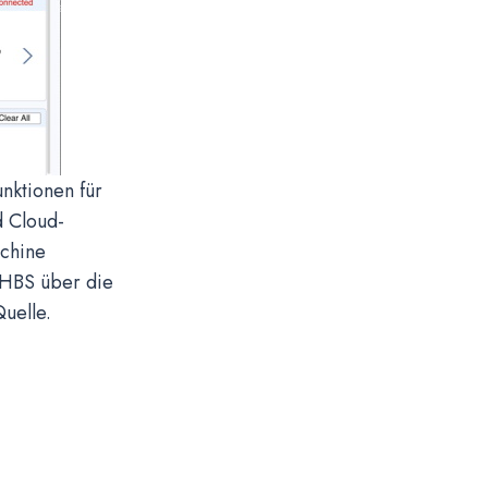
nktionen für
d Cloud-
achine
 HBS über die
uelle.