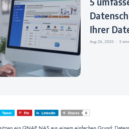
5 umfassende Tipps zum
Datenschu
Ihrer Da
Aug 26, 2020
3 min
Tweet
Pin
LinkedIn
Shares
0
esitzen ein QNAP NAS aus einem einfachen Grund: Daten