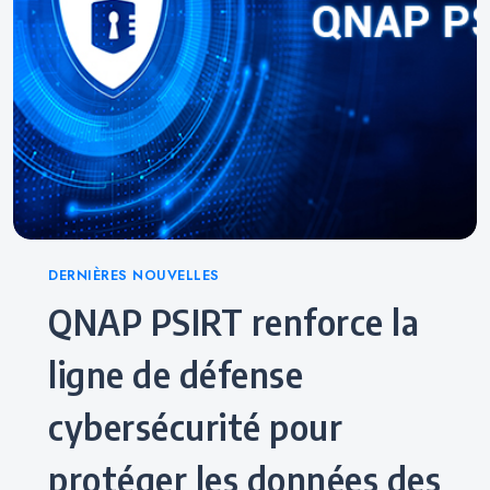
Categories
DERNIÈRES NOUVELLES
QNAP PSIRT renforce la
ligne de défense
cybersécurité pour
protéger les données des