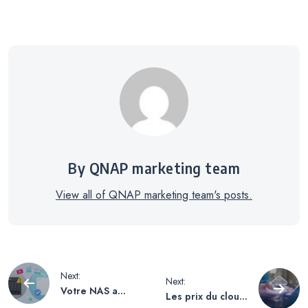
By QNAP marketing team
View all of QNAP marketing team's posts.
Navigation
Next:
Next:
Votre NAS a
Les prix du cloud
soudainement