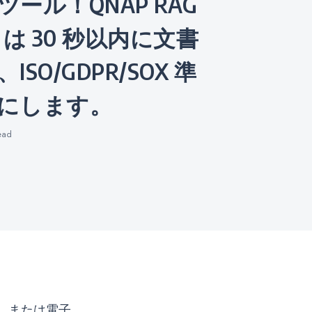
ール！QNAP RAG
rch は 30 秒以内に文書
SO/GDPR/SOX 準
にします。
ead
、または電子