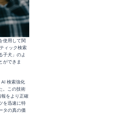
を使用して関
ンティック検索
る子犬」のよ
とができま
AI 検索強化
た。この技術
情報をより正確
ツを迅速に特
ータの真の価