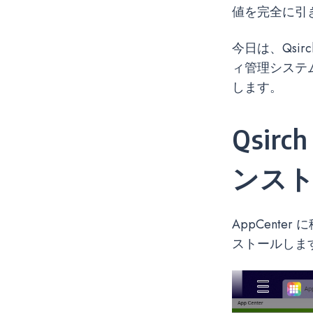
値を完全に引
今日は、Qsir
ィ管理システ
します。
Qsir
ンス
AppCenter
ストールしま