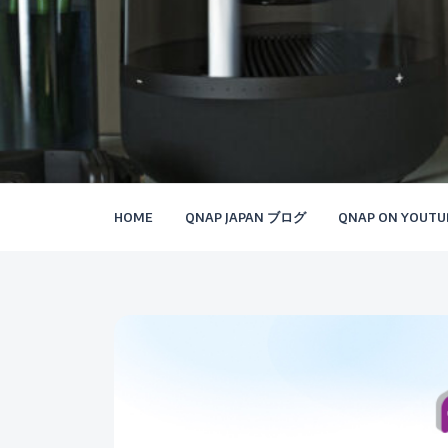
HOME
QNAP JAPAN ブログ
QNAP ON YOUTU