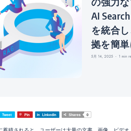
の強力なツ
AI Sea
を統合し、I
拠を簡単
5月 14, 2025
1 min
r
Tweet
Pin
LinkedIn
Shares
0
に蓄積されると、ユーザーは大量の文書、画像、ビデオ