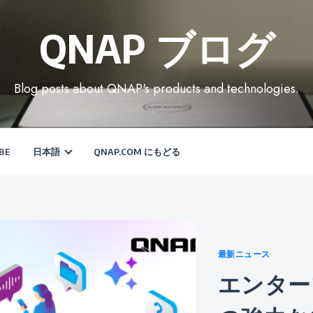
QNAP ブログ
Blog posts about QNAP's products and technologies.
BE
日本語
QNAP.COM にもどる
Categories
最新ニュース
エンタープライズ監査のため