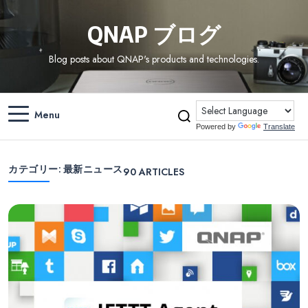
QNAP ブログ
Blog posts about QNAP's products and technologies.
Menu
Powered by
Translate
カテゴリー:
最新ニュース
90
ARTICLES