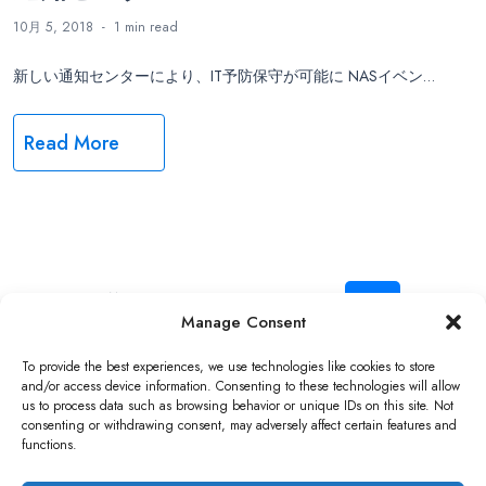
10月 5, 2018
1 min
read
新しい通知センターにより、IT予防保守が可能に NASイベン…
Read More
投
前へ
1
…
9
10
Manage Consent
稿
Copyright ©2026 QNAP Systems, Inc. All Rights Reserved.
To provide the best experiences, we use technologies like cookies to store
and/or access device information. Consenting to these technologies will allow
us to process data such as browsing behavior or unique IDs on this site. Not
ナ
consenting or withdrawing consent, may adversely affect certain features and
functions.