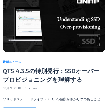
Categories
最新ニュース
QTS 4.3.5の特別発行：SSDオーバー
プロビジョニングを理解する
10月 9, 2018
1 min
read
ソリッドステートドライブ（SSD）の値段がさがりつつあること…