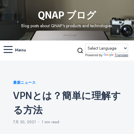
QNAP ブログ
Blog posts about QNAP's products and technologies.
Menu
Powered by
Translate
Categories
最新ニュース
VPNとは？簡単に理解す
る方法
7月 30, 2021
1 min
read