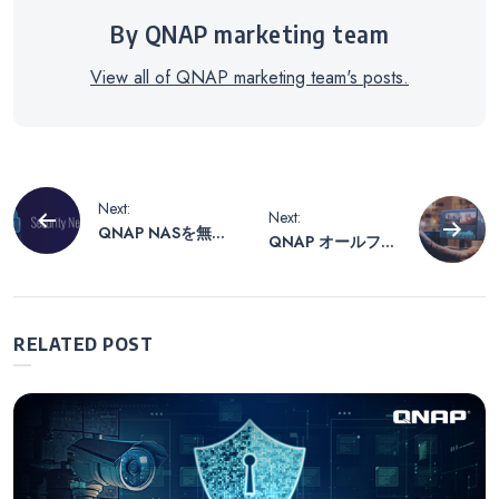
By QNAP marketing team
View all of QNAP marketing team's posts.
投
Next:
Next:
QNAP NASを無防
QNAP オールフラ
稿
備にインターネッ
ッシュ NAS を中
トに直接接続して
心とした Adobe
はいけない理由と
Premiere Pro
ナ
は
Productions コラ
RELATED POST
ボレーション機能
ビ
を使用して、シー
ムレスなマルチユ
ーザー ビデオ 編
ゲ
集を実現