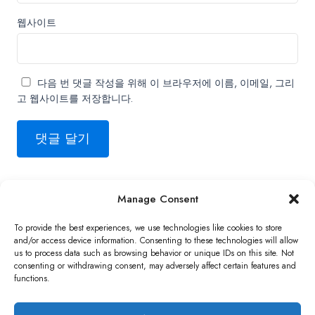
웹사이트
다음 번 댓글 작성을 위해 이 브라우저에 이름, 이메일, 그리
고 웹사이트를 저장합니다.
Manage Consent
Copyright ©2026 QNAP Systems, Inc. All Rights Reserved.
To provide the best experiences, we use technologies like cookies to store
and/or access device information. Consenting to these technologies will allow
us to process data such as browsing behavior or unique IDs on this site. Not
consenting or withdrawing consent, may adversely affect certain features and
functions.