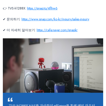
👉 TVS-h1288X:
https://qnap.to/4flhw6
✔ 문의하기:
https://www.qnap.com/ko-kr/inquiry/sales-inquiry
✔ 더 자세히 알아보기:
https://cafe.naver.com/qnapkr