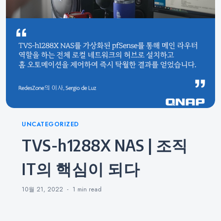
Categories
UNCATEGORIZED
TVS-h1288X NAS | 조직
IT의 핵심이 되다
10월 21, 2022
1 min
read