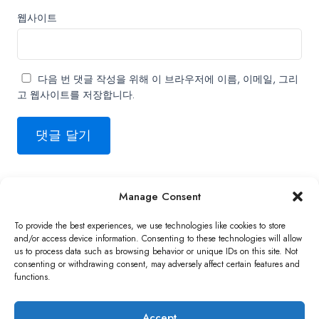
웹사이트
다음 번 댓글 작성을 위해 이 브라우저에 이름, 이메일, 그리
고 웹사이트를 저장합니다.
Manage Consent
Copyright ©2026 QNAP Systems, Inc. All Rights Reserved.
To provide the best experiences, we use technologies like cookies to store
and/or access device information. Consenting to these technologies will allow
us to process data such as browsing behavior or unique IDs on this site. Not
consenting or withdrawing consent, may adversely affect certain features and
functions.
Accept