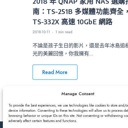
2018 年 QNAP 家用 NAS 選購
南：TS-251B 多媒體功能齊全
TS-332X 高速 10GbE 網路
2018-10-11
1 min
read
不論是孩子生日的影片，還是去年冰島追
光的美麗回憶，你我擁有...
Read More
Manage Consent
To provide the best experiences, we use technologies like cookies to store and/o
device information. Consenting to these technologies will allow us to process da
browsing behavior or unique IDs on this site. Not consenting or withdrawing c
adversely affect certain features and functions.