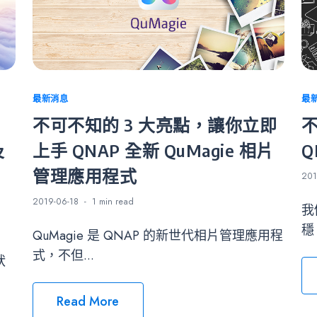
Categories
最新消息
Ca
最
不可不知的 3 大亮點，讓你立即
不
及
上手 QNAP 全新 QuMagie 相片
Q
管理應用程式
201
2019-06-18
1 min
read
我
穩
QuMagie 是 QNAP 的新世代相片管理應用程
式，不但...
狀
Read More