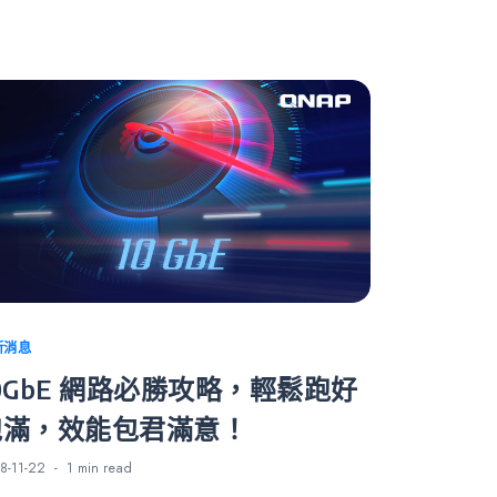
tegories
新消息
0GbE 網路必勝攻略，輕鬆跑好
跑滿，效能包君滿意！
8-11-22
1 min
read