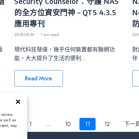
指
Security Counselor：守護 NAS
N
，
的全方位資安門神 – QTS 4.3.5
N
應用專刊
防
2018-08-30
1 min
read
201
極
現代科技發達，幾乎任何裝置都有聯網功
對
能，大大提升了生活的便利...
伴
Read More
r access
ta such as
文
上一頁
1
...
10
11
12
下一
onsent, may