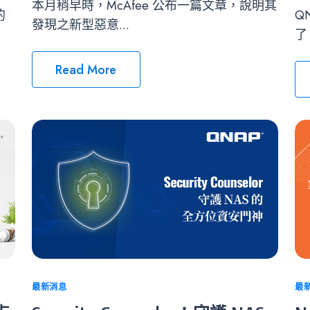
本月稍早時，McAfee 公布一篇文章，說明其
的
Q
發現之新型惡意...
了
Read More
Categories
最新消息
Ca
最