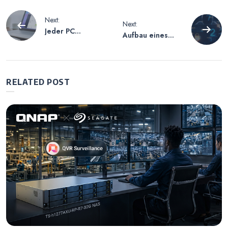
Beitrags-
Next:
Next:
Jeder PC
Aufbau eines
Navigation
verwendet SSD ,
mehrschichtigen
was regelmäßige
Cybersicherheits
Backups noch
verteidigungssys
wichtiger macht
tems
RELATED POST