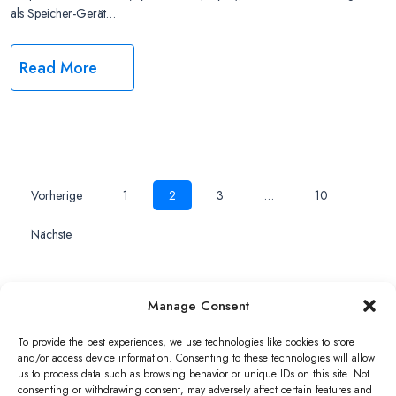
als Speicher-Gerät…
Read More
Beitrags-
Vorherige
1
2
3
…
10
Nächste
Navigation
Manage Consent
Copyright ©2026 QNAP Systems, Inc. All Rights Reserved.
To provide the best experiences, we use technologies like cookies to store
and/or access device information. Consenting to these technologies will allow
us to process data such as browsing behavior or unique IDs on this site. Not
consenting or withdrawing consent, may adversely affect certain features and