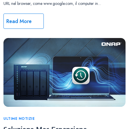
URL nel browser, come www.google.com, il computer in…
Read More
Categories
ULTIME NOTIZIE