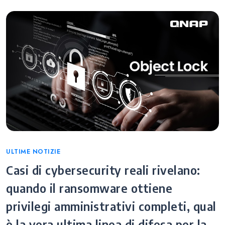
Categories
ULTIME NOTIZIE
Casi di cybersecurity reali rivelano:
quando il ransomware ottiene
privilegi amministrativi completi, qual
è la vera ultima linea di difesa per la