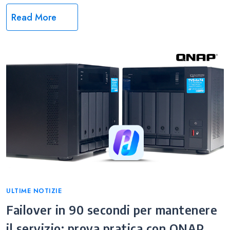
Read More
Categories
ULTIME NOTIZIE
Failover in 90 secondi per mantenere
il servizio: prova pratica con QNAP