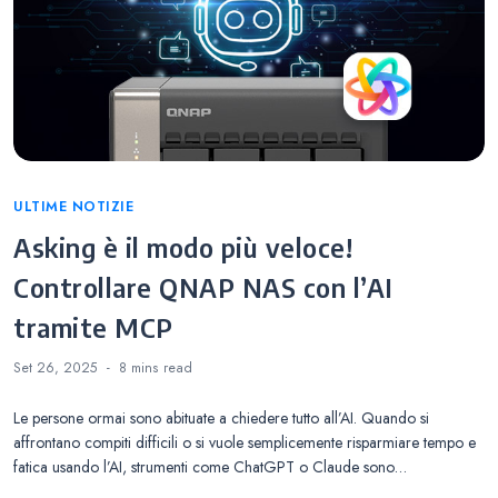
Categories
ULTIME NOTIZIE
Asking è il modo più veloce!
Controllare QNAP NAS con l’AI
tramite MCP
Set 26, 2025
8 mins
read
Le persone ormai sono abituate a chiedere tutto all’AI. Quando si
affrontano compiti difficili o si vuole semplicemente risparmiare tempo e
fatica usando l’AI, strumenti come ChatGPT o Claude sono…