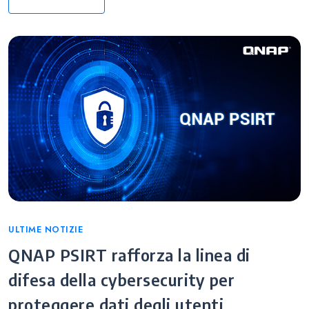
Categories
ULTIME NOTIZIE
QNAP PSIRT rafforza la linea di
difesa della cybersecurity per
proteggere dati degli utenti