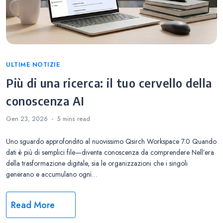
Categories
ULTIME NOTIZIE
Più di una ricerca: il tuo cervello della
conoscenza AI
Gen 23, 2026
5 mins
read
Uno sguardo approfondito al nuovissimo Qsirch Workspace 7.0 Quando
dati è più di semplici file—diventa conoscenza da comprendere Nell’era
della trasformazione digitale, sia le organizzazioni che i singoli
generano e accumulano ogni…
Read More