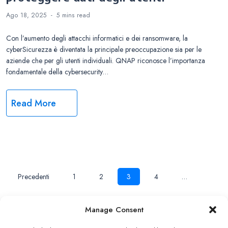
Ago 18, 2025
5 mins
read
Con l’aumento degli attacchi informatici e dei ransomware, la
cyberSicurezza è diventata la principale preoccupazione sia per le
aziende che per gli utenti individuali. QNAP riconosce l’importanza
fondamentale della cybersecurity…
Read More
Navigazione
Precedenti
1
2
3
4
…
10
Successivi
articoli
Manage Consent
Copyright ©2026 QNAP Systems, Inc. All Rights Reserved.