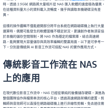
時，透過 2.5GbE 網路將大量相片從 NAS 匯入軟體的速度極為優異，
在這種資料量大小的資料載入流暢度，幾乎與讀取本機硬碟沒有差
異。
這樣的操作邏輯不僅能避開部分跨平台系統在網路磁碟機上執行大量
運算時，偶爾可能發生的軟體當機不穩定狀況，更讓創作者無須妥協
於本機的儲存空間限制。將 NAS 作為穩定的檔案庫，結合高速網
路，能夠實現大容量儲存與高效率編輯的雙贏局面，以下是可參考一
下，分別是傳統與 AI 影音工作流可搭配 NAS 的實作應用方式。
傳統影音工作流在 NAS
上的應用
在現代數位影音工作流中，NAS 已經從單純的後備儲存硬碟，演進為
整個團隊協作與檔案串流的核心平台。透過高速網路架構的建置，剪
輯師與音效師可以直接在網路磁碟機上進行非線性剪輯，免去過往需