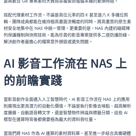
要將數百 GB 專案素材大費周章複製到電腦本機的繁瑣時間。
搭配代理素材工作流，不論是高位元率的四 K 甚至是八 K 多機位剪
輯，團隊成員都能在維持極高畫面流暢度的同時，將高畫質的原生素
材安全地集中在 NAS 中統一管理。更重要的是，NAS 內建的磁碟陣
列保護機制與快照技術，能為珍貴的影音專案提供多二道防護防線，
解決創作者最擔心的檔案意外損毀或遺失問題。
AI 影音工作流在 NAS 上
的前瞻實踐
當影音創作全面邁入人工智慧時代，AI 影音工作流在 NAS 上的應用
則展現出更具潛力的自動化價值。不論是執行影像去噪點、超高解析
度擴展、自動語音轉文字，還是智慧物件辨識與標籤分類，這些 AI
模型在運算時背後都需要極為龐大的資料吞吐量。
當我們將 NAS 作為 AI 運算的素材資料庫，甚至進一步結合具備硬體