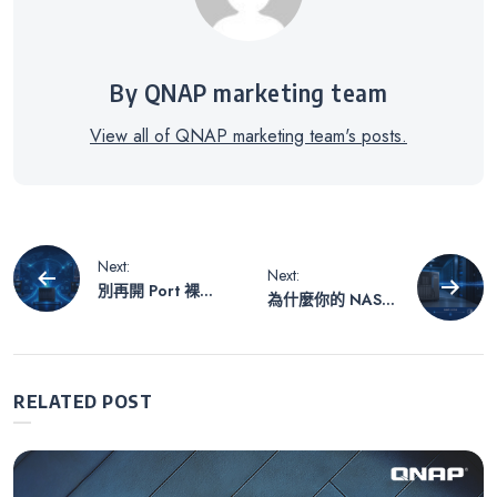
By QNAP marketing team
View all of QNAP marketing team's posts.
文
Next:
Next:
別再開 Port 裸
為什麼你的 NAS
章
奔！用 Tailscale +
不該兼任「金鑰權
QNAP 打造免網管
威(KMS)」—談
的跨國 10GbE 影
KMIP 用戶端架構
導
音協作圈
與職責分離
RELATED POST
覽