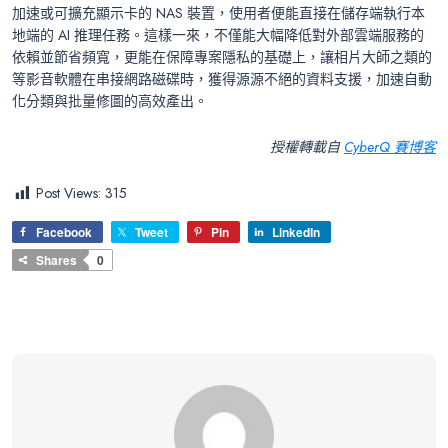
加速或可擴充顯示卡的 NAS 裝置，使用者便能直接在儲存端執行本
地端的 AI 推理任務。這樣一來，不僅能大幅降低對外部雲端服務的
依賴並節省頻寬，更能在保障專案隱私的基礎上，讓相片大師之類的
等影音軟體在串接網路磁碟時，獲得源源不絕的資料支援，加速自動
化分類與批量修圖的高效產出。
授權轉載自
CyberQ 賽博客
Post Views:
315
Facebook
Tweet
Pin
LinkedIn
Shares
0