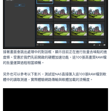
接著畫面會跳出處理中的對話框，顯示目前正在進行批量去噪點的進
度條。受惠於我們先前開啟的硬體加速功能，這100張高畫質RAW檔
的批量運算過程相當順暢。
另外也可以參考以下影片，測試從NAS直接匯入這100張RAW檔到軟
體中的讀取測速，實際體驗網路傳輸與軟體加載的流暢度。