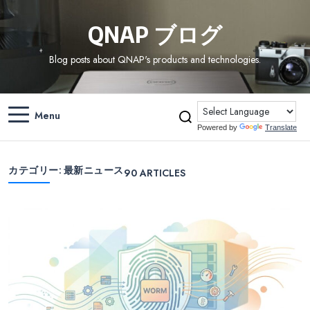
QNAP ブログ
Blog posts about QNAP's products and technologies.
Menu
Powered by
Translate
カテゴリー:
最新ニュース
90
ARTICLES