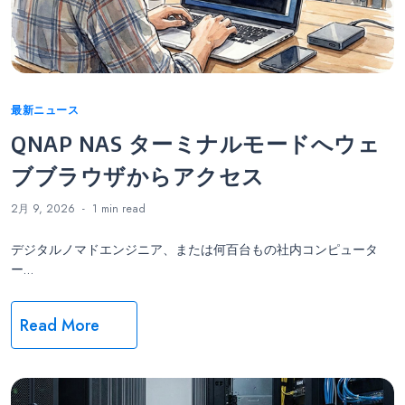
Categories
最新ニュース
QNAP NAS ターミナルモードへウェ
ブブラウザからアクセス
2月 9, 2026
1 min
read
デジタルノマドエンジニア、または何百台もの社内コンピュータ
ー…
Read More