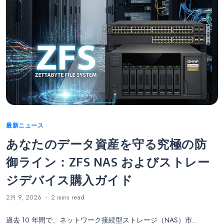
Categories
最新ニュース
あなたのデータ資産を守る究極の防
御ライン：ZFS NAS およびストレー
ジデバイス購入ガイド
2月 9, 2026
2 mins
read
過去 10 年間で、ネットワーク接続型ストレージ（NAS）市…